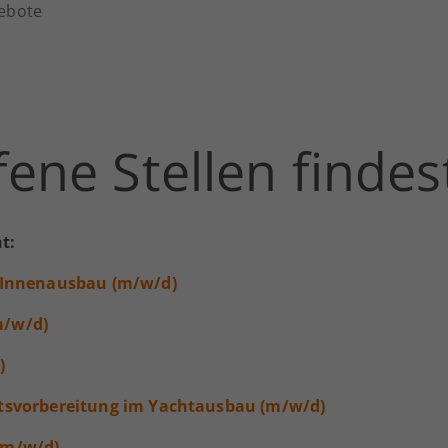
gebote
fene Stellen findes
t:
& Innenausbau (m/w/d)
m/w/d)
)
eitsvorbereitung im Yachtausbau (m/w/d)
(m/w/d)