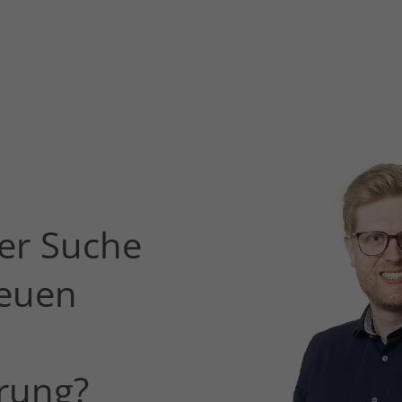
der Suche
neuen
rung?