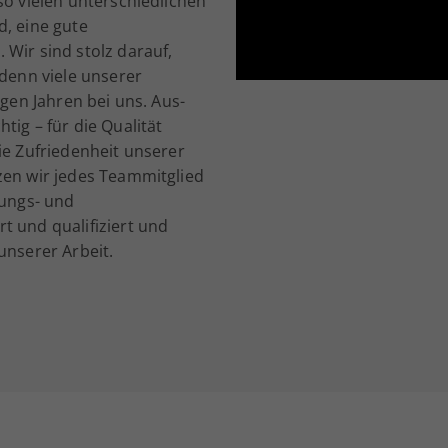
so vielen unterschiedlichen
d, eine gute
 Wir sind stolz darauf,
 denn viele unserer
ngen Jahren bei uns. Aus-
tig – für die Qualität
ie Zufriedenheit unserer
zen wir jedes Teammitglied
lungs- und
t und qualifiziert und
unserer Arbeit.