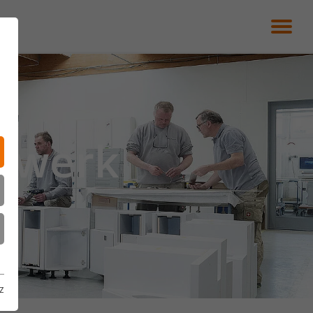
dwerk
z