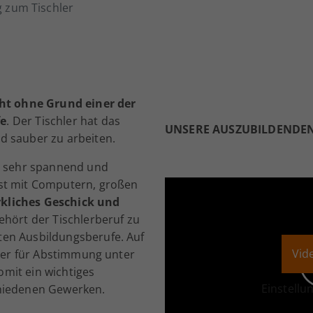
 zum Tischler
cht ohne Grund einer der
fe
. Der Tischler hat das
UNSERE AUSZUBILDENDEN 
d sauber zu arbeiten.
st sehr spannend und
st mit Computern, großen
kliches Geschick und
gehört der Tischlerberuf zu
en Ausbildungsberufe. Auf
Vid
hler für Abstimmung unter
mit ein wichtiges
Einstellu
chiedenen Gewerken.