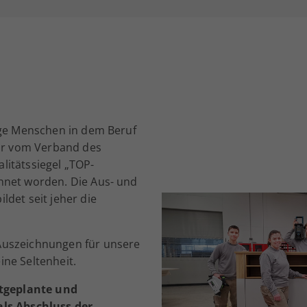
nge Menschen in dem Beruf
wir vom Verband des
litätssiegel „TOP-
hnet worden. Die Aus- und
ldet seit jeher die
Auszeichnungen für unsere
ne Seltenheit.
stgeplante und
als Abschluss der